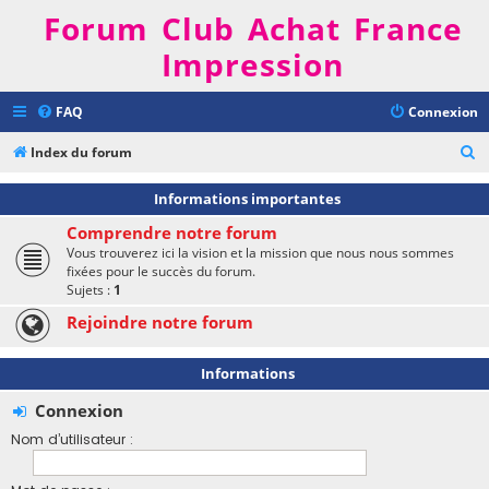
Forum Club Achat France
Impression
FAQ
Connexion
R
Index du forum
e
Informations importantes
c
Comprendre notre forum
h
Vous trouverez ici la vision et la mission que nous nous sommes
e
fixées pour le succès du forum.
Sujets :
1
r
Rejoindre notre forum
c
h
Informations
e
r
Connexion
Nom d’utilisateur :