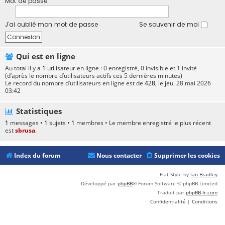
Mot de passe :
J’ai oublié mon mot de passe
Se souvenir de moi
Qui est en ligne
Au total il y a
1
utilisateur en ligne : 0 enregistré, 0 invisible et 1 invité
(d’après le nombre d’utilisateurs actifs ces 5 dernières minutes)
Le record du nombre d’utilisateurs en ligne est de
428
, le jeu. 28 mai 2026
03:42
Statistiques
1
messages •
1
sujets •
1
membres • Le membre enregistré le plus récent
est
sbrusa
.
Index du forum
Nous contacter
Supprimer les cookies
Flat Style by
Ian Bradley
Développé par
phpBB
® Forum Software © phpBB Limited
Traduit par
phpBB-fr.com
Confidentialité
|
Conditions