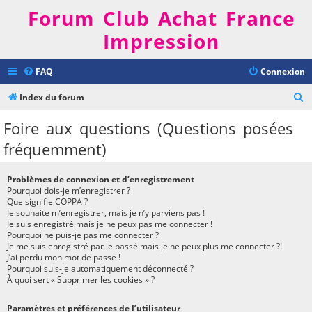
Forum Club Achat France
Impression
FAQ
Connexion
R
Index du forum
e
Foire aux questions (Questions posées
c
fréquemment)
h
e
Problèmes de connexion et d’enregistrement
r
Pourquoi dois-je m’enregistrer ?
Que signifie COPPA ?
c
Je souhaite m’enregistrer, mais je n’y parviens pas !
h
Je suis enregistré mais je ne peux pas me connecter !
Pourquoi ne puis-je pas me connecter ?
e
Je me suis enregistré par le passé mais je ne peux plus me connecter ?!
J’ai perdu mon mot de passe !
r
Pourquoi suis-je automatiquement déconnecté ?
À quoi sert « Supprimer les cookies » ?
Paramètres et préférences de l’utilisateur