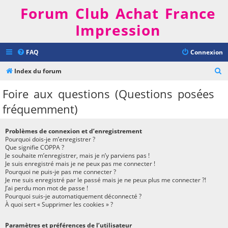
Forum Club Achat France
Impression
FAQ
Connexion
R
Index du forum
e
Foire aux questions (Questions posées
c
fréquemment)
h
e
Problèmes de connexion et d’enregistrement
r
Pourquoi dois-je m’enregistrer ?
Que signifie COPPA ?
c
Je souhaite m’enregistrer, mais je n’y parviens pas !
h
Je suis enregistré mais je ne peux pas me connecter !
Pourquoi ne puis-je pas me connecter ?
e
Je me suis enregistré par le passé mais je ne peux plus me connecter ?!
J’ai perdu mon mot de passe !
r
Pourquoi suis-je automatiquement déconnecté ?
À quoi sert « Supprimer les cookies » ?
Paramètres et préférences de l’utilisateur