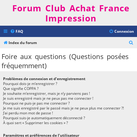
Forum Club Achat France
Impression
FAQ
Connexion
R
Index du forum
e
Foire aux questions (Questions posées
c
fréquemment)
h
e
Problèmes de connexion et d’enregistrement
r
Pourquoi dois-je m’enregistrer ?
Que signifie COPPA ?
c
Je souhaite m’enregistrer, mais je n’y parviens pas !
h
Je suis enregistré mais je ne peux pas me connecter !
Pourquoi ne puis-je pas me connecter ?
e
Je me suis enregistré par le passé mais je ne peux plus me connecter ?!
J’ai perdu mon mot de passe !
r
Pourquoi suis-je automatiquement déconnecté ?
À quoi sert « Supprimer les cookies » ?
Paramètres et préférences de l’utilisateur