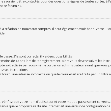
ne sauraient être contactés pour des questions légales de toutes sortes, à l
nt ce forum ? ».
é la création de nouveaux comptes. Il peut également avoir banni votre IP ou 
ide.
!
passe. S’ils sont corrects, il y a deux possibilités :
r moins de 13 ans lors de l’enregistrement, alors vous devrez suivre les inst
pte soit activée par vous-même ou par un administrateur avant que vous pu
vez ses instructions.
 fourni une adresse incorrecte ou que le courriel ait été traité par un filtre a
 vérifiez que votre nom d’utilisateur et votre mot de passe soient corrects.
sible que le propriétaire du site Internet ait une erreur de configuration de s