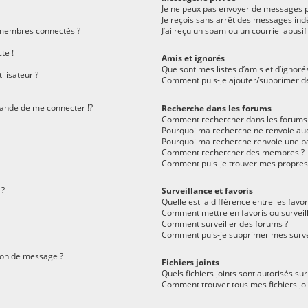
Je ne peux pas envoyer de messages p
Je reçois sans arrêt des messages indé
 membres connectés ?
J’ai reçu un spam ou un courriel abus
te !
Amis et ignorés
Que sont mes listes d’amis et d’ignoré
lisateur ?
Comment puis-je ajouter/supprimer des 
nde de me connecter !?
Recherche dans les forums
Comment rechercher dans les forums
Pourquoi ma recherche ne renvoie auc
Pourquoi ma recherche renvoie une pa
Comment rechercher des membres ?
Comment puis-je trouver mes propres
 ?
Surveillance et favoris
Quelle est la différence entre les favor
Comment mettre en favoris ou surveill
Comment surveiller des forums ?
Comment puis-je supprimer mes survei
tion de message ?
Fichiers joints
Quels fichiers joints sont autorisés su
Comment trouver tous mes fichiers joi