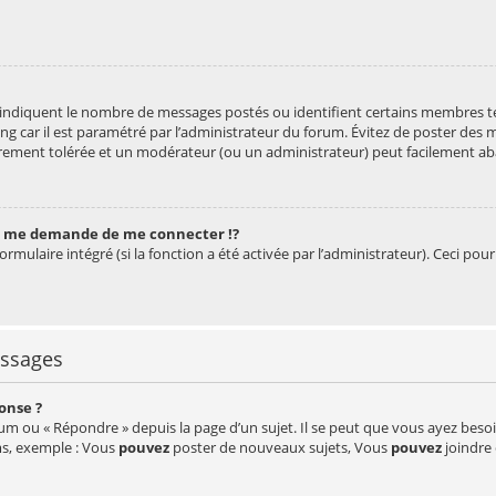
, indiquent le nombre de messages postés ou identifient certains membres te
ng car il est paramétré par l’administrateur du forum. Évitez de poster des 
 rarement tolérée et un modérateur (ou un administrateur) peut facilement 
 me demande de me connecter !?
mulaire intégré (si la fonction a été activée par l’administrateur). Ceci pour
essages
onse ?
um ou « Répondre » depuis la page d’un sujet. Il se peut que vous ayez besoi
ms, exemple : Vous
pouvez
poster de nouveaux sujets, Vous
pouvez
joindre 