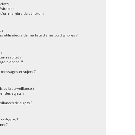
rivés !
sirables !
if d’un membre de ce forum !
s ?
utilisateurs de ma liste d’amis ou d’ignorés ?
 ?
un résultat ?
ge blanche ?!
 messages et sujets ?
is et la surveillance ?
er des sujets ?
llances de sujets ?
r ce forum ?
nts ?