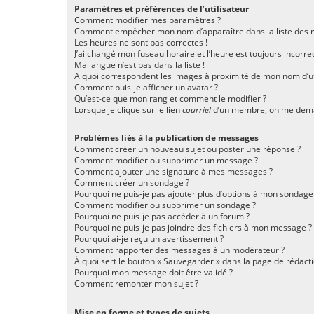
Paramètres et préférences de l’utilisateur
Comment modifier mes paramètres ?
Comment empêcher mon nom d’apparaître dans la liste des
Les heures ne sont pas correctes !
J’ai changé mon fuseau horaire et l’heure est toujours incorrec
Ma langue n’est pas dans la liste !
A quoi correspondent les images à proximité de mon nom d’uti
Comment puis-je afficher un avatar ?
Qu’est-ce que mon rang et comment le modifier ?
Lorsque je clique sur le lien
courriel
d’un membre, on me dema
Problèmes liés à la publication de messages
Comment créer un nouveau sujet ou poster une réponse ?
Comment modifier ou supprimer un message ?
Comment ajouter une signature à mes messages ?
Comment créer un sondage ?
Pourquoi ne puis-je pas ajouter plus d’options à mon sondage
Comment modifier ou supprimer un sondage ?
Pourquoi ne puis-je pas accéder à un forum ?
Pourquoi ne puis-je pas joindre des fichiers à mon message ?
Pourquoi ai-je reçu un avertissement ?
Comment rapporter des messages à un modérateur ?
À quoi sert le bouton « Sauvegarder » dans la page de rédac
Pourquoi mon message doit être validé ?
Comment remonter mon sujet ?
Mise en forme et types de sujets