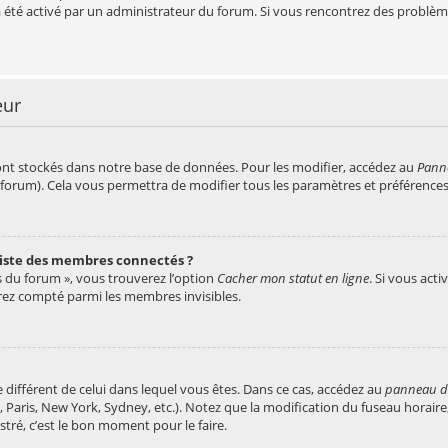
a a été activé par un administrateur du forum. Si vous rencontrez des prob
eur
nt stockés dans notre base de données. Pour les modifier, accédez au
Panne
u forum). Cela vous permettra de modifier tous les paramètres et préférence
iste des membres connectés ?
s du forum », vous trouverez l’option
Cacher mon statut en ligne
. Si vous acti
ez compté parmi les membres invisibles.
re différent de celui dans lequel vous êtes. Dans ce cas, accédez au
panneau de 
 Paris, New York, Sydney, etc.). Notez que la modification du fuseau horaire
ré, c’est le bon moment pour le faire.