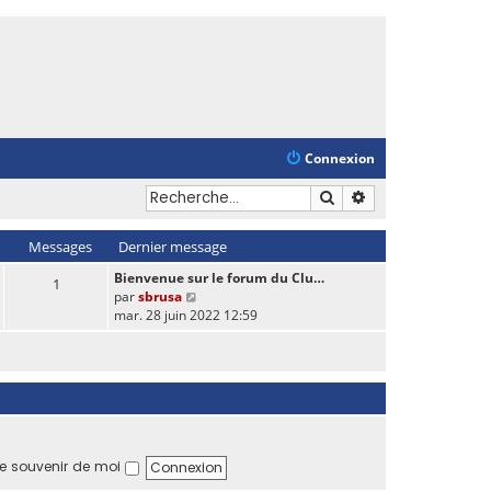
Connexion
Rechercher
Recherche avancé
Messages
Dernier message
Bienvenue sur le forum du Clu…
1
V
par
sbrusa
o
mar. 28 juin 2022 12:59
i
r
l
e
d
e
r
n
e souvenir de moi
i