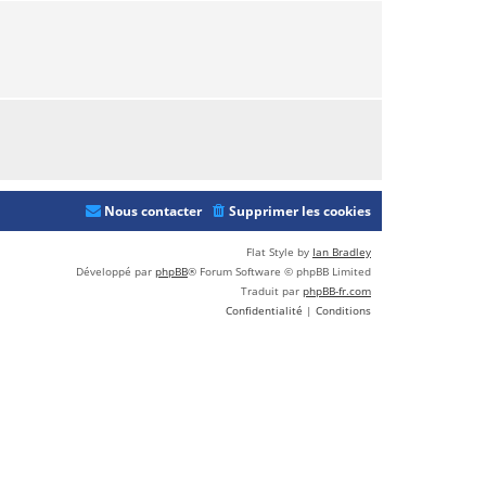
e
r
m
e
s
s
a
g
e
Nous contacter
Supprimer les cookies
Flat Style by
Ian Bradley
Développé par
phpBB
® Forum Software © phpBB Limited
Traduit par
phpBB-fr.com
Confidentialité
|
Conditions