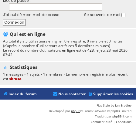
Mot de passe :
J’ai oublié mon mot de passe
Se souvenir de moi
Qui est en ligne
Au total il y a
3
utilisateurs en ligne : 0 enregistré, 0 invisible et 3 invités
(d’après le nombre d’utilisateurs actifs ces 5 dernières minutes)
Le record du nombre d’utilisateurs en ligne est de
428
, le jeu. 28 mai 2026
03:42
Statistiques
1
messages •
1
sujets •
1
membres • Le membre enregistré le plus récent
est
sbrusa
.
Index du forum
Nous contacter
Supprimer les cookies
Flat Style by
Ian Bradley
Développé par
phpBB
® Forum Software © phpBB Limited
Traduit par
phpBB-fr.com
Confidentialité
|
Conditions