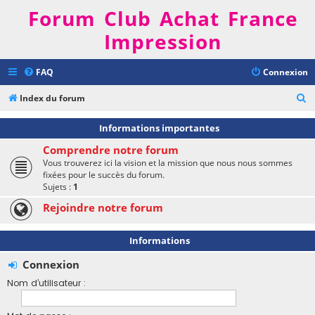
Forum Club Achat France
Impression
FAQ
Connexion
R
Index du forum
e
Informations importantes
c
Comprendre notre forum
h
Vous trouverez ici la vision et la mission que nous nous sommes
e
fixées pour le succès du forum.
Sujets :
1
r
Rejoindre notre forum
c
h
Informations
e
r
Connexion
Nom d’utilisateur :