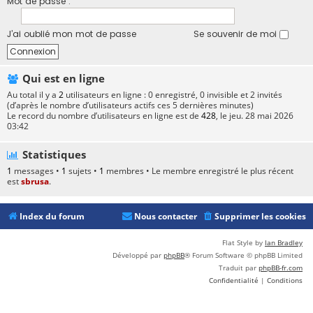
Mot de passe :
J’ai oublié mon mot de passe
Se souvenir de moi
Qui est en ligne
Au total il y a
2
utilisateurs en ligne : 0 enregistré, 0 invisible et 2 invités
(d’après le nombre d’utilisateurs actifs ces 5 dernières minutes)
Le record du nombre d’utilisateurs en ligne est de
428
, le jeu. 28 mai 2026
03:42
Statistiques
1
messages •
1
sujets •
1
membres • Le membre enregistré le plus récent
est
sbrusa
.
Index du forum
Nous contacter
Supprimer les cookies
Flat Style by
Ian Bradley
Développé par
phpBB
® Forum Software © phpBB Limited
Traduit par
phpBB-fr.com
Confidentialité
|
Conditions