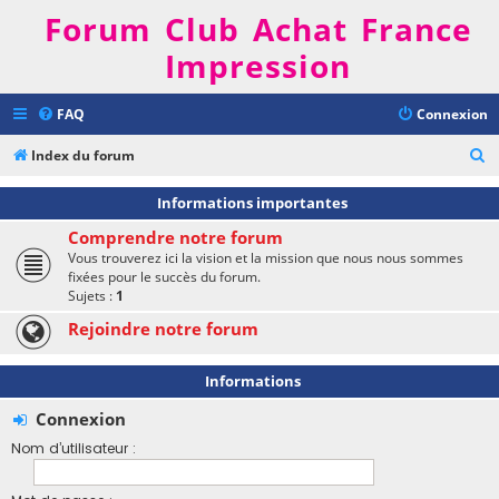
Forum Club Achat France
Impression
FAQ
Connexion
R
Index du forum
e
Informations importantes
c
Comprendre notre forum
h
Vous trouverez ici la vision et la mission que nous nous sommes
e
fixées pour le succès du forum.
Sujets :
1
r
Rejoindre notre forum
c
h
Informations
e
r
Connexion
Nom d’utilisateur :