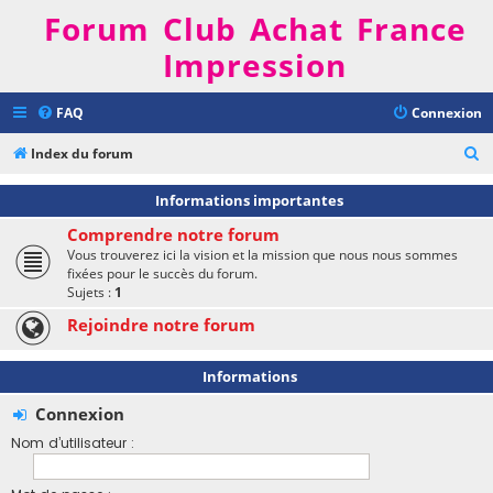
Forum Club Achat France
Impression
FAQ
Connexion
R
Index du forum
e
Informations importantes
c
Comprendre notre forum
h
Vous trouverez ici la vision et la mission que nous nous sommes
e
fixées pour le succès du forum.
Sujets :
1
r
Rejoindre notre forum
c
h
Informations
e
r
Connexion
Nom d’utilisateur :