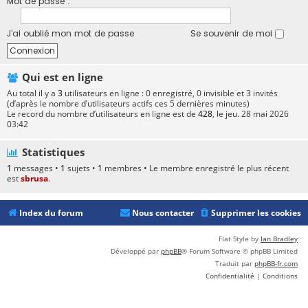
Mot de passe :
J’ai oublié mon mot de passe
Se souvenir de moi
Qui est en ligne
Au total il y a
3
utilisateurs en ligne : 0 enregistré, 0 invisible et 3 invités
(d’après le nombre d’utilisateurs actifs ces 5 dernières minutes)
Le record du nombre d’utilisateurs en ligne est de
428
, le jeu. 28 mai 2026
03:42
Statistiques
1
messages •
1
sujets •
1
membres • Le membre enregistré le plus récent
est
sbrusa
.
Index du forum
Nous contacter
Supprimer les cookies
Flat Style by
Ian Bradley
Développé par
phpBB
® Forum Software © phpBB Limited
Traduit par
phpBB-fr.com
Confidentialité
|
Conditions