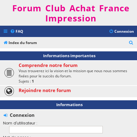
Forum Club Achat France
Impression
FAQ
Connexion
R
Index du forum
e
Informations importantes
c
Comprendre notre forum
h
Vous trouverez ici la vision et la mission que nous nous sommes
e
fixées pour le succès du forum.
Sujets :
1
r
Rejoindre notre forum
c
h
Informations
e
r
Connexion
Nom d’utilisateur :