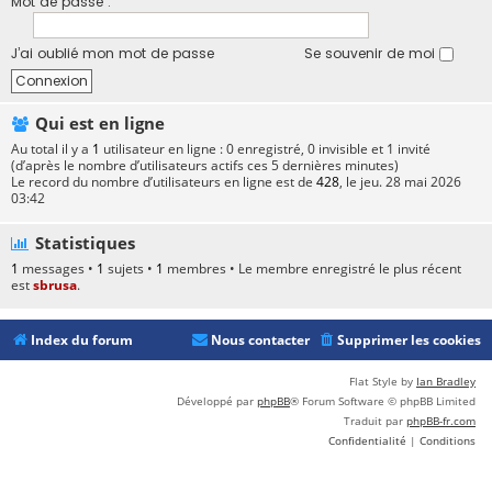
Mot de passe :
J’ai oublié mon mot de passe
Se souvenir de moi
Qui est en ligne
Au total il y a
1
utilisateur en ligne : 0 enregistré, 0 invisible et 1 invité
(d’après le nombre d’utilisateurs actifs ces 5 dernières minutes)
Le record du nombre d’utilisateurs en ligne est de
428
, le jeu. 28 mai 2026
03:42
Statistiques
1
messages •
1
sujets •
1
membres • Le membre enregistré le plus récent
est
sbrusa
.
Index du forum
Nous contacter
Supprimer les cookies
Flat Style by
Ian Bradley
Développé par
phpBB
® Forum Software © phpBB Limited
Traduit par
phpBB-fr.com
Confidentialité
|
Conditions