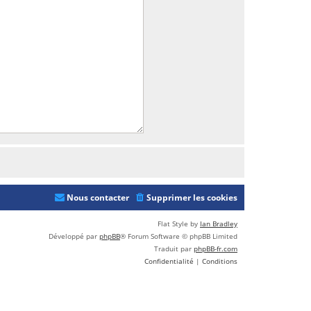
Nous contacter
Supprimer les cookies
Flat Style by
Ian Bradley
Développé par
phpBB
® Forum Software © phpBB Limited
Traduit par
phpBB-fr.com
Confidentialité
|
Conditions