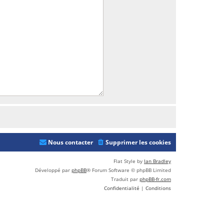
Nous contacter
Supprimer les cookies
Flat Style by
Ian Bradley
Développé par
phpBB
® Forum Software © phpBB Limited
Traduit par
phpBB-fr.com
Confidentialité
|
Conditions