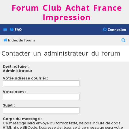
Forum Club Achat France
Impression
FAQ
Connexion
R
Index du forum
e
Contacter un administrateur du forum
c
h
Destinataire :
e
Administrateur
r
Votre adresse courriel :
c
Votre nom :
h
e
Sujet :
r
Corps du message :
Ce message sera envoyé au format texte, ne pas inclure de code
HTML ni de BBCode. L’adresse de réponse à ce message sera votre