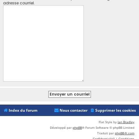
adresse courriel.
Index du forum
Nous contacter
Supprimer les cookies
Flat Style by
Ian Bradley
Développé par
phpBB
® Forum Software © phpBB Limited
Traduit par
phpBB-fr.com
Confidentialité
|
Conditions