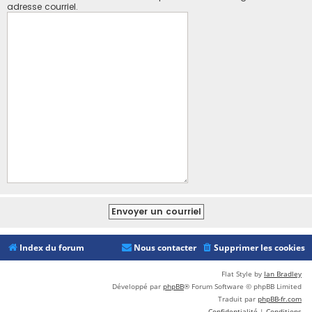
adresse courriel.
Index du forum
Nous contacter
Supprimer les cookies
Flat Style by
Ian Bradley
Développé par
phpBB
® Forum Software © phpBB Limited
Traduit par
phpBB-fr.com
Confidentialité
|
Conditions