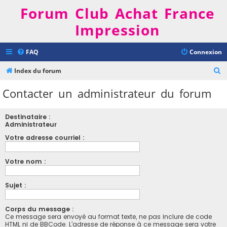
Forum Club Achat France
Impression
FAQ
Connexion
R
Index du forum
e
Contacter un administrateur du forum
c
h
Destinataire :
e
Administrateur
r
Votre adresse courriel :
c
Votre nom :
h
e
Sujet :
r
Corps du message :
Ce message sera envoyé au format texte, ne pas inclure de code
HTML ni de BBCode. L’adresse de réponse à ce message sera votre