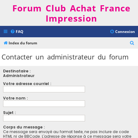
Forum Club Achat France
Impression
FAQ
Connexion
R
Index du forum
e
Contacter un administrateur du forum
c
h
Destinataire :
e
Administrateur
r
Votre adresse courriel :
c
Votre nom :
h
e
Sujet :
r
Corps du message :
Ce message sera envoyé au format texte, ne pas inclure de code
HTML ni de BBCode. L’adresse de réponse à ce message sera votre