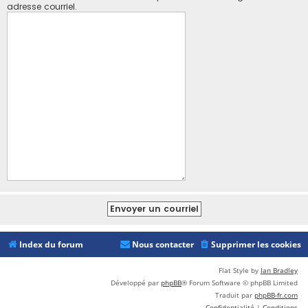
adresse courriel.
Index du forum
Nous contacter
Supprimer les cookies
Flat Style by
Ian Bradley
Développé par
phpBB
® Forum Software © phpBB Limited
Traduit par
phpBB-fr.com
Confidentialité
|
Conditions