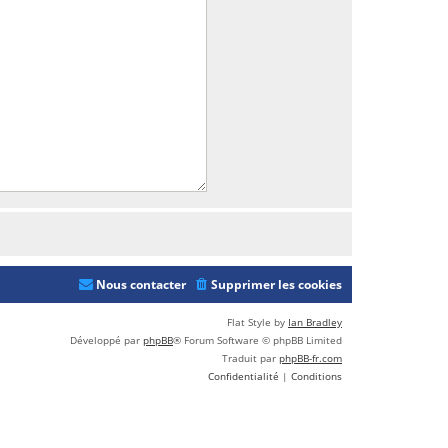
Nous contacter
Supprimer les cookies
Flat Style by
Ian Bradley
Développé par
phpBB
® Forum Software © phpBB Limited
Traduit par
phpBB-fr.com
Confidentialité
|
Conditions