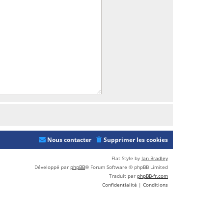
Nous contacter
Supprimer les cookies
Flat Style by
Ian Bradley
Développé par
phpBB
® Forum Software © phpBB Limited
Traduit par
phpBB-fr.com
Confidentialité
|
Conditions