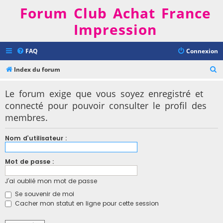
Forum Club Achat France
Impression
FAQ
Connexion
R
Index du forum
e
Le forum exige que vous soyez enregistré et
c
connecté pour pouvoir consulter le profil des
h
membres.
e
r
Nom d’utilisateur :
c
h
Mot de passe :
e
J’ai oublié mon mot de passe
r
Se souvenir de moi
Cacher mon statut en ligne pour cette session