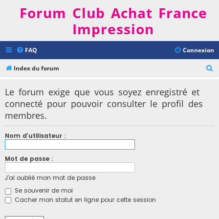
Forum Club Achat France
Impression
FAQ
Connexion
R
Index du forum
e
Le forum exige que vous soyez enregistré et
c
connecté pour pouvoir consulter le profil des
h
membres.
e
r
Nom d’utilisateur :
c
h
Mot de passe :
e
J’ai oublié mon mot de passe
r
Se souvenir de moi
Cacher mon statut en ligne pour cette session