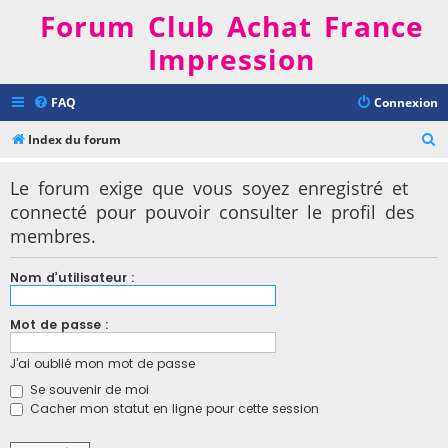
Forum Club Achat France
Impression
FAQ
Connexion
R
Index du forum
e
Le forum exige que vous soyez enregistré et
c
connecté pour pouvoir consulter le profil des
h
membres.
e
r
Nom d’utilisateur :
c
h
Mot de passe :
e
J’ai oublié mon mot de passe
r
Se souvenir de moi
Cacher mon statut en ligne pour cette session