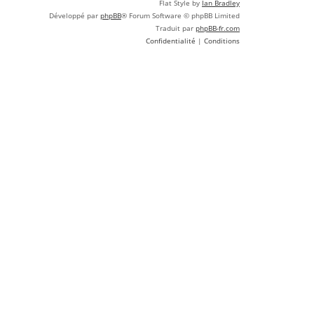
Flat Style by
Ian Bradley
Développé par
phpBB
® Forum Software © phpBB Limited
Traduit par
phpBB-fr.com
Confidentialité
|
Conditions