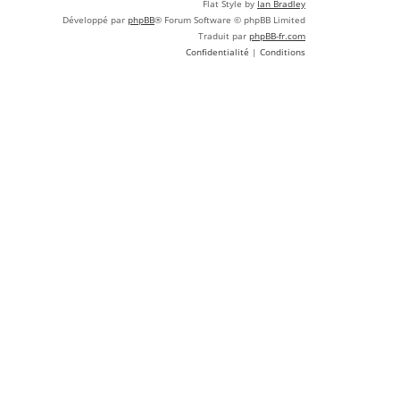
Flat Style by
Ian Bradley
Développé par
phpBB
® Forum Software © phpBB Limited
Traduit par
phpBB-fr.com
Confidentialité
|
Conditions