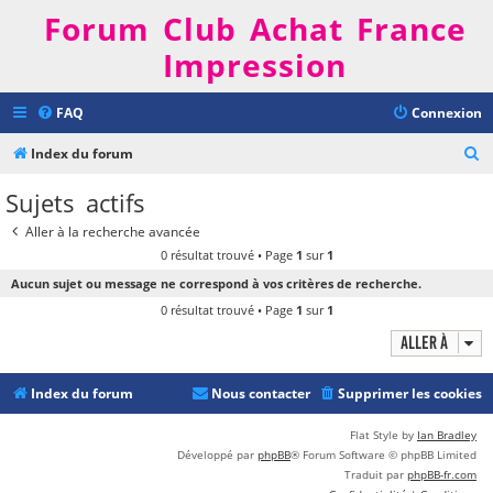
Forum Club Achat France
Impression
FAQ
Connexion
R
Index du forum
e
Sujets actifs
c
Aller à la recherche avancée
h
0 résultat trouvé • Page
1
sur
1
e
Aucun sujet ou message ne correspond à vos critères de recherche.
r
0 résultat trouvé • Page
1
sur
1
c
Aller à
h
e
Index du forum
Nous contacter
Supprimer les cookies
r
Flat Style by
Ian Bradley
Développé par
phpBB
® Forum Software © phpBB Limited
Traduit par
phpBB-fr.com