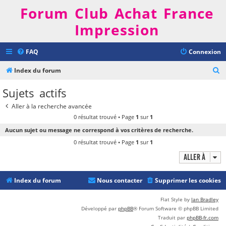
Forum Club Achat France
Impression
FAQ
Connexion
R
Index du forum
e
Sujets actifs
c
Aller à la recherche avancée
h
0 résultat trouvé • Page
1
sur
1
e
Aucun sujet ou message ne correspond à vos critères de recherche.
r
0 résultat trouvé • Page
1
sur
1
c
Aller à
h
e
Index du forum
Nous contacter
Supprimer les cookies
r
Flat Style by
Ian Bradley
Développé par
phpBB
® Forum Software © phpBB Limited
Traduit par
phpBB-fr.com