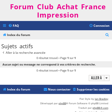
Forum Club Achat France
Impression
FAQ
Connexion
R
Index du forum
e
Sujets actifs
c
Aller à la recherche avancée
h
0 résultat trouvé • Page
1
sur
1
e
Aucun sujet ou message ne correspond à vos critères de recherche.
r
0 résultat trouvé • Page
1
sur
1
c
Aller à
h
e
Index du forum
Nous contacter
Supprimer les cookies
r
Flat Style by
Ian Bradley
Développé par
phpBB
® Forum Software © phpBB Limited
Traduit par
phpBB-fr.com