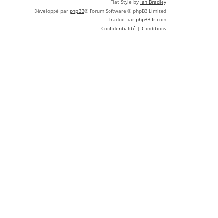
Flat Style by
Ian Bradley
Développé par
phpBB
® Forum Software © phpBB Limited
Traduit par
phpBB-fr.com
Confidentialité
|
Conditions