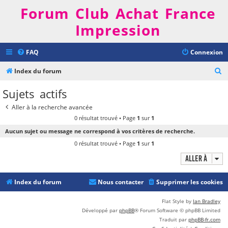
Forum Club Achat France
Impression
FAQ
Connexion
R
Index du forum
e
Sujets actifs
c
Aller à la recherche avancée
h
0 résultat trouvé • Page
1
sur
1
e
Aucun sujet ou message ne correspond à vos critères de recherche.
r
0 résultat trouvé • Page
1
sur
1
c
Aller à
h
e
Index du forum
Nous contacter
Supprimer les cookies
r
Flat Style by
Ian Bradley
Développé par
phpBB
® Forum Software © phpBB Limited
Traduit par
phpBB-fr.com