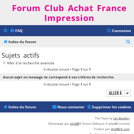
Forum Club Achat France
Impression
FAQ
Connexion
R
Index du forum
e
Sujets actifs
c
Aller à la recherche avancée
h
0 résultat trouvé • Page
1
sur
1
e
Aucun sujet ou message ne correspond à vos critères de recherche.
r
0 résultat trouvé • Page
1
sur
1
c
Aller à
h
e
Index du forum
Nous contacter
Supprimer les cookies
r
Flat Style by
Ian Bradley
Développé par
phpBB
® Forum Software © phpBB Limited
Traduit par
phpBB-fr.com