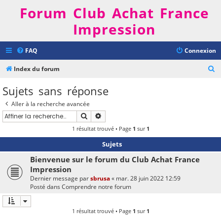
Forum Club Achat France
Impression
FAQ
Connexion
R
Index du forum
e
Sujets sans réponse
c
Aller à la recherche avancée
h
Rechercher
Recherche avancée
e
1 résultat trouvé • Page
1
sur
1
r
Sujets
c
h
Bienvenue sur le forum du Club Achat France
Impression
e
Dernier message par
sbrusa
«
mar. 28 juin 2022 12:59
r
Posté dans
Comprendre notre forum
1 résultat trouvé • Page
1
sur
1