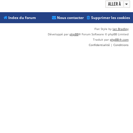
Aller à
Index du forum
Nous contacter
Supprimer les cookies
Flat Style by
Ian Bradley
Développé par
phpBB
® Forum Software © phpBB Limited
Traduit par
phpBB-fr.com
Confidentialité
|
Conditions