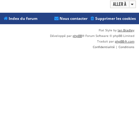
Aller à
Index du forum
Nous contacter
Supprimer les cookies
Flat Style by
Ian Bradley
Développé par
phpBB
® Forum Software © phpBB Limited
Traduit par
phpBB-fr.com
Confidentialité
|
Conditions