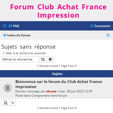
Forum Club Achat France
Impression
FAQ
Connexion
R
Index du forum
e
Sujets sans réponse
c
Aller à la recherche avancée
h
Rechercher
Recherche avancée
e
1 résultat trouvé • Page
1
sur
1
r
Sujets
c
h
Bienvenue sur le forum du Club Achat France
Impression
e
Dernier message par
sbrusa
«
mar. 28 juin 2022 12:59
r
Posté dans
Comprendre notre forum
1 résultat trouvé • Page
1
sur
1