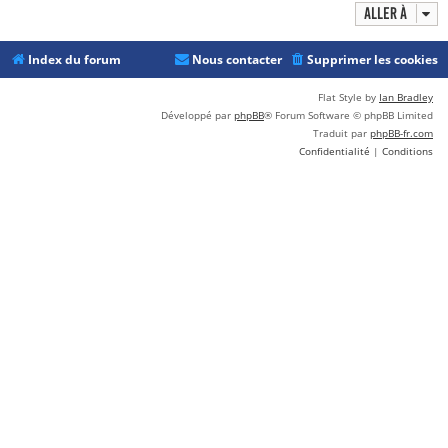
Aller à
Index du forum
Nous contacter
Supprimer les cookies
Flat Style by
Ian Bradley
Développé par
phpBB
® Forum Software © phpBB Limited
Traduit par
phpBB-fr.com
Confidentialité
|
Conditions