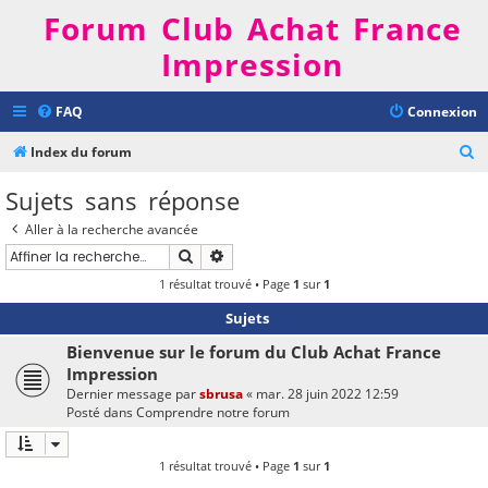
Forum Club Achat France
Impression
FAQ
Connexion
R
Index du forum
e
Sujets sans réponse
c
Aller à la recherche avancée
h
Rechercher
Recherche avancée
e
1 résultat trouvé • Page
1
sur
1
r
Sujets
c
h
Bienvenue sur le forum du Club Achat France
Impression
e
Dernier message par
sbrusa
«
mar. 28 juin 2022 12:59
r
Posté dans
Comprendre notre forum
1 résultat trouvé • Page
1
sur
1