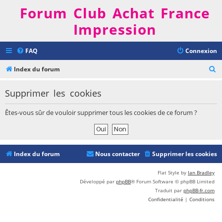
Forum Club Achat France
Impression
FAQ
Connexion
R
Index du forum
e
Supprimer les cookies
c
h
Êtes-vous sûr de vouloir supprimer tous les cookies de ce forum ?
e
r
c
Index du forum
Nous contacter
Supprimer les cookies
h
e
Flat Style by
Ian Bradley
Développé par
phpBB
® Forum Software © phpBB Limited
r
Traduit par
phpBB-fr.com
Confidentialité
|
Conditions