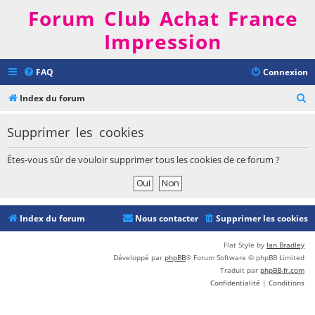
Forum Club Achat France
Impression
FAQ
Connexion
R
Index du forum
e
Supprimer les cookies
c
h
Êtes-vous sûr de vouloir supprimer tous les cookies de ce forum ?
e
r
c
Index du forum
Nous contacter
Supprimer les cookies
h
e
Flat Style by
Ian Bradley
Développé par
phpBB
® Forum Software © phpBB Limited
r
Traduit par
phpBB-fr.com
Confidentialité
|
Conditions