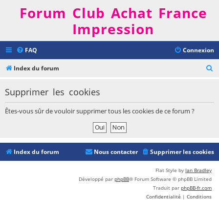
Forum Club Achat France
Impression
FAQ
Connexion
R
Index du forum
e
Supprimer les cookies
c
h
Êtes-vous sûr de vouloir supprimer tous les cookies de ce forum ?
e
r
c
Index du forum
Nous contacter
Supprimer les cookies
h
e
Flat Style by
Ian Bradley
Développé par
phpBB
® Forum Software © phpBB Limited
r
Traduit par
phpBB-fr.com
Confidentialité
|
Conditions