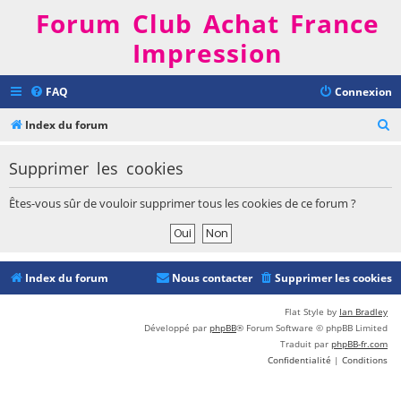
Forum Club Achat France
Impression
FAQ
Connexion
R
Index du forum
e
Supprimer les cookies
c
h
Êtes-vous sûr de vouloir supprimer tous les cookies de ce forum ?
e
r
c
Index du forum
Nous contacter
Supprimer les cookies
h
e
Flat Style by
Ian Bradley
Développé par
phpBB
® Forum Software © phpBB Limited
r
Traduit par
phpBB-fr.com
Confidentialité
|
Conditions