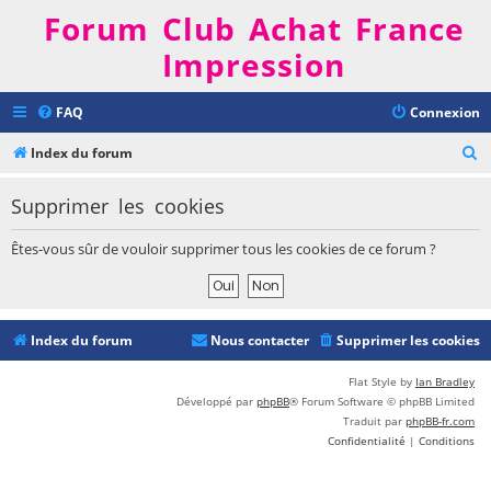
Forum Club Achat France
Impression
FAQ
Connexion
R
Index du forum
e
Supprimer les cookies
c
h
Êtes-vous sûr de vouloir supprimer tous les cookies de ce forum ?
e
r
c
Index du forum
Nous contacter
Supprimer les cookies
h
e
Flat Style by
Ian Bradley
Développé par
phpBB
® Forum Software © phpBB Limited
r
Traduit par
phpBB-fr.com
Confidentialité
|
Conditions