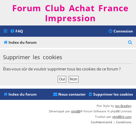
Forum Club Achat France
Impression
FAQ
Connexion
R
Index du forum
e
Supprimer les cookies
c
h
Êtes-vous sûr de vouloir supprimer tous les cookies de ce forum ?
e
r
c
Index du forum
Nous contacter
Supprimer les cookies
h
e
Flat Style by
Ian Bradley
Développé par
phpBB
® Forum Software © phpBB Limited
r
Traduit par
phpBB-fr.com
Confidentialité
|
Conditions