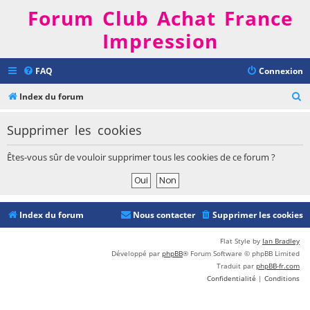
Forum Club Achat France
Impression
FAQ
Connexion
R
Index du forum
e
Supprimer les cookies
c
h
Êtes-vous sûr de vouloir supprimer tous les cookies de ce forum ?
e
r
c
Index du forum
Nous contacter
Supprimer les cookies
h
e
Flat Style by
Ian Bradley
Développé par
phpBB
® Forum Software © phpBB Limited
r
Traduit par
phpBB-fr.com
Confidentialité
|
Conditions