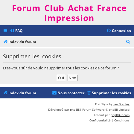
Forum Club Achat France
Impression
FAQ
Connexion
R
Index du forum
e
Supprimer les cookies
c
h
Êtes-vous sûr de vouloir supprimer tous les cookies de ce forum ?
e
r
c
Index du forum
Nous contacter
Supprimer les cookies
h
e
Flat Style by
Ian Bradley
Développé par
phpBB
® Forum Software © phpBB Limited
r
Traduit par
phpBB-fr.com
Confidentialité
|
Conditions