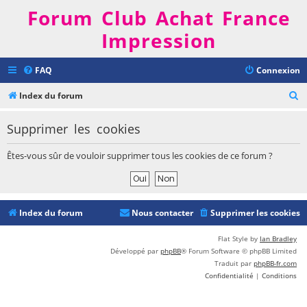
Forum Club Achat France
Impression
FAQ
Connexion
R
Index du forum
e
Supprimer les cookies
c
h
Êtes-vous sûr de vouloir supprimer tous les cookies de ce forum ?
e
r
c
Index du forum
Nous contacter
Supprimer les cookies
h
e
Flat Style by
Ian Bradley
Développé par
phpBB
® Forum Software © phpBB Limited
r
Traduit par
phpBB-fr.com
Confidentialité
|
Conditions