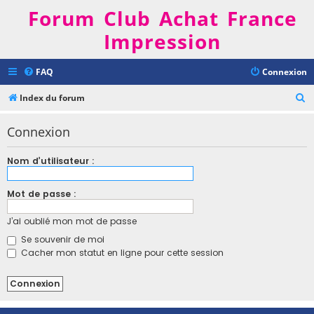
Forum Club Achat France
Impression
FAQ
Connexion
R
Index du forum
e
Connexion
c
h
Nom d’utilisateur :
e
r
Mot de passe :
c
J’ai oublié mon mot de passe
h
Se souvenir de moi
e
Cacher mon statut en ligne pour cette session
r