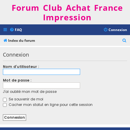
Forum Club Achat France
Impression
FAQ
Connexion
R
Index du forum
e
Connexion
c
h
Nom d’utilisateur :
e
r
Mot de passe :
c
J’ai oublié mon mot de passe
h
Se souvenir de moi
e
Cacher mon statut en ligne pour cette session
r