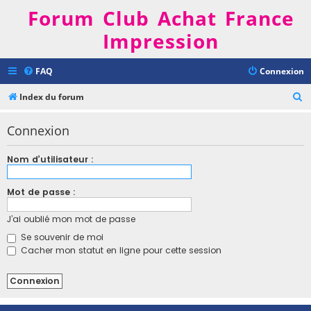
Forum Club Achat France
Impression
FAQ
Connexion
R
Index du forum
e
Connexion
c
h
Nom d’utilisateur :
e
r
Mot de passe :
c
J’ai oublié mon mot de passe
h
Se souvenir de moi
e
Cacher mon statut en ligne pour cette session
r