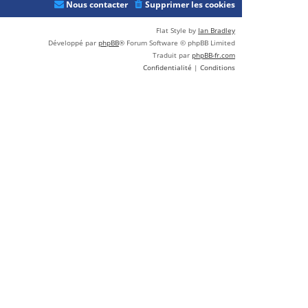
Nous contacter
Supprimer les cookies
Flat Style by
Ian Bradley
Développé par
phpBB
® Forum Software © phpBB Limited
Traduit par
phpBB-fr.com
Confidentialité
|
Conditions