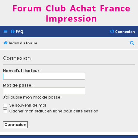
Forum Club Achat France
Impression
FAQ
Connexion
R
Index du forum
e
Connexion
c
h
Nom d’utilisateur :
e
r
Mot de passe :
c
J’ai oublié mon mot de passe
h
Se souvenir de moi
e
Cacher mon statut en ligne pour cette session
r