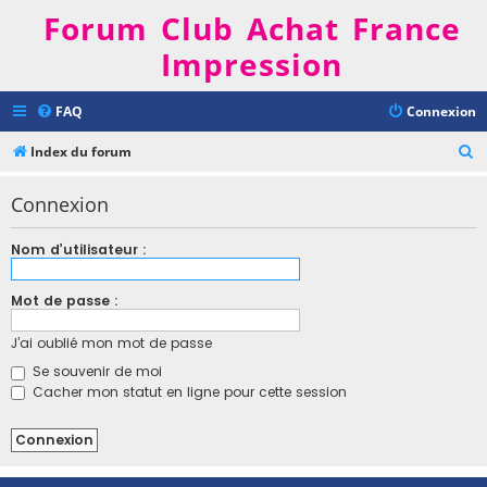
Forum Club Achat France
Impression
FAQ
Connexion
R
Index du forum
e
Connexion
c
h
Nom d’utilisateur :
e
r
Mot de passe :
c
J’ai oublié mon mot de passe
h
Se souvenir de moi
e
Cacher mon statut en ligne pour cette session
r