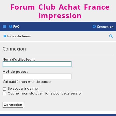
Forum Club Achat France
Impression
FAQ
Connexion
R
Index du forum
e
Connexion
c
h
Nom d’utilisateur :
e
r
Mot de passe :
c
J’ai oublié mon mot de passe
h
Se souvenir de moi
e
Cacher mon statut en ligne pour cette session
r