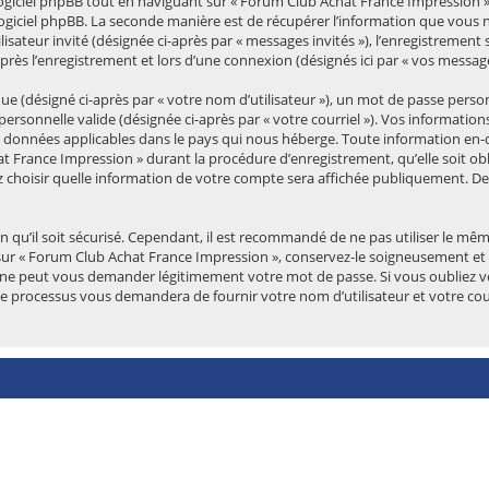
giciel phpBB tout en naviguant sur « Forum Club Achat France Impression »
logiciel phpBB. La seconde manière est de récupérer l’information que vous n
tilisateur invité (désignée ci-après par « messages invités »), l’enregistremen
rès l’enregistrement et lors d’une connexion (désignés ici par « vos message
(désigné ci-après par « votre nom d’utilisateur »), un mot de passe personn
 personnelle valide (désignée ci-après par « votre courriel »). Vos informat
es données applicables dans le pays qui nous héberge. Toute information en-
t France Impression » durant la procédure d’enregistrement, qu’elle soit obl
 choisir quelle information de votre compte sera affichée publiquement. De 
 qu’il soit sécurisé. Cependant, il est recommandé de ne pas utiliser le même
sur « Forum Club Achat France Impression », conservez-le soigneusement et 
ne peut vous demander légitimement votre mot de passe. Si vous oubliez votr
Ce processus vous demandera de fournir votre nom d’utilisateur et votre cou