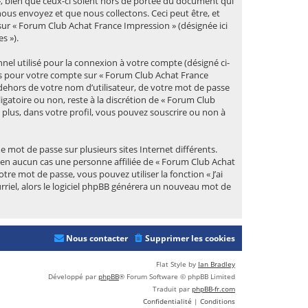
, bien que ceux-ci soient hors de portée du document qui
ous envoyez et que nous collectons. Ceci peut être, et
t sur « Forum Club Achat France Impression » (désignée ici
s »).
el utilisé pour la connexion à votre compte (désigné ci-
ions pour votre compte sur « Forum Club Achat France
dehors de votre nom d’utilisateur, de votre mot de passe
igatoire ou non, reste à la discrétion de « Forum Club
plus, dans votre profil, vous pouvez souscrire ou non à
 mot de passe sur plusieurs sites Internet différents.
en aucun cas une personne affiliée de « Forum Club Achat
e mot de passe, vous pouvez utiliser la fonction « J’ai
rriel, alors le logiciel phpBB générera un nouveau mot de
Nous contacter
Supprimer les cookies
Flat Style by
Ian Bradley
Développé par
phpBB
® Forum Software © phpBB Limited
Traduit par
phpBB-fr.com
Confidentialité
|
Conditions