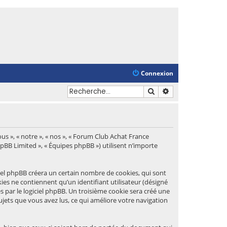
Connexion
Rechercher
Recherche avancé
us », « notre », « nos », « Forum Club Achat France
phpBB Limited », « Équipes phpBB ») utilisent n’importe
iel phpBB créera un certain nombre de cookies, qui sont
ies ne contiennent qu’un identifiant utilisateur (désigné
és par le logiciel phpBB. Un troisième cookie sera créé une
ujets que vous avez lus, ce qui améliore votre navigation