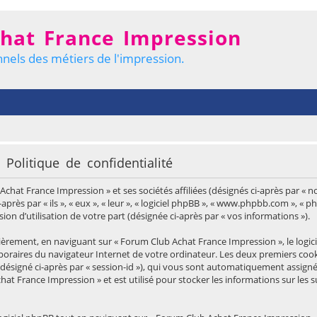
hat France Impression
nels des métiers de l'impression.
Politique de confidentialité
hat France Impression » et ses sociétés affiliées (désignés ci-après par « no
après par « ils », « eux », « leur », « logiciel phpBB », « www.phpbb.com », « 
on d’utilisation de votre part (désignée ci-après par « vos informations »).
èrement, en naviguant sur « Forum Club Achat France Impression », le logic
emporaires du navigateur Internet de votre ordinateur. Les deux premiers cook
té (désigné ci-après par « session-id »), qui vous sont automatiquement assign
hat France Impression » et est utilisé pour stocker les informations sur les s