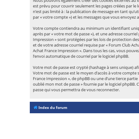
Nous pouvons également créer des cookies externes au lo
est prévu pour couvrir seulement les pages créées par le 
n’est pas limité à : la publication de message en tant qu’u
par « votre compte ») et les messages que vous envoyez ap
Votre compte contiendra au minimum un identifiant unique 
après par « votre mot de passe »), et une adresse courriel
Impression » sont protégées par les lois de protection d
et de votre adresse courriel requise par « Forum Club Acha
Achat France Impression ». Dans tous les cas, vous pouvez
l’envoi automatique de courriel par le logiciel phpBB.
Votre mot de passe est crypté (hashage à sens unique) afin
Votre mot de passe est le moyen d’accès à votre compte 
France Impression », de phpBB ou une d’une tierce partie 
oublié mon mot de passe » fournie par le logiciel phpBB. 
passe qui vous permettra de vous reconnecter.
Index du forum