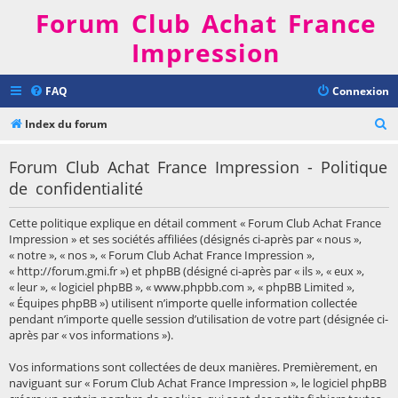
Forum Club Achat France
Impression
FAQ
Connexion
R
Index du forum
e
Forum Club Achat France Impression - Politique
c
de confidentialité
h
e
Cette politique explique en détail comment « Forum Club Achat France
r
Impression » et ses sociétés affiliées (désignés ci-après par « nous »,
« notre », « nos », « Forum Club Achat France Impression »,
c
« http://forum.gmi.fr ») et phpBB (désigné ci-après par « ils », « eux »,
h
« leur », « logiciel phpBB », « www.phpbb.com », « phpBB Limited »,
« Équipes phpBB ») utilisent n’importe quelle information collectée
e
pendant n’importe quelle session d’utilisation de votre part (désignée ci-
r
après par « vos informations »).
Vos informations sont collectées de deux manières. Premièrement, en
naviguant sur « Forum Club Achat France Impression », le logiciel phpBB