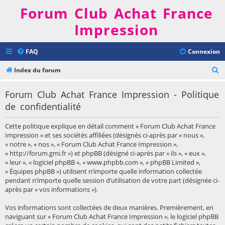
Forum Club Achat France
Impression
FAQ
Connexion
R
Index du forum
e
Forum Club Achat France Impression - Politique
c
de confidentialité
h
e
Cette politique explique en détail comment « Forum Club Achat France
r
Impression » et ses sociétés affiliées (désignés ci-après par « nous »,
« notre », « nos », « Forum Club Achat France Impression »,
c
« http://forum.gmi.fr ») et phpBB (désigné ci-après par « ils », « eux »,
h
« leur », « logiciel phpBB », « www.phpbb.com », « phpBB Limited »,
« Équipes phpBB ») utilisent n’importe quelle information collectée
e
pendant n’importe quelle session d’utilisation de votre part (désignée ci-
r
après par « vos informations »).
Vos informations sont collectées de deux manières. Premièrement, en
naviguant sur « Forum Club Achat France Impression », le logiciel phpBB